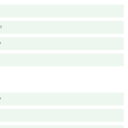
”?
?
?