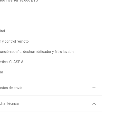
ado Inverter 18.000 BTU
ital
ón y control remoto
unción sueño, deshumidificador y filtro lavable
gética: CLASE A
ía
ostos de envío
icha Técnica