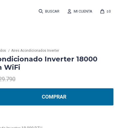
0
$
ados
Aires Acondicionados Inverter
ondicionado Inverter 18000
 WiFi
29.790
COMPRAR