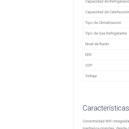
Capacidad de Refrigeraci
Capacidad de Calefacció
Tipo de Climatízación
Tipo de Gas Refrigérante
Nivel de Ruido
EER
COP
Voltaje
Característica
Conectividad WiFi integrada
medianos-grandes, desde cu