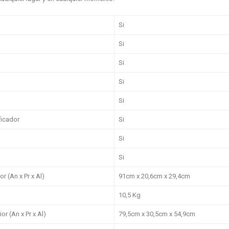
Si
Si
Si
Si
Si
ficador
Si
Si
Si
r (An x Pr x Al)
91cm x 20,6cm x 29,4cm
10,5 Kg
r (An x Pr x Al)
79,5cm x 30,5cm x 54,9cm