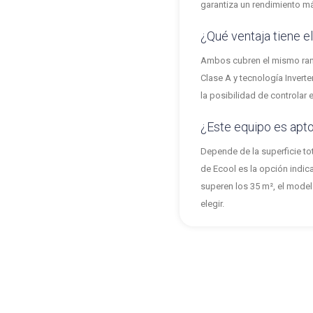
garantiza un rendimiento má
¿Qué ventaja tiene e
Ambos cubren el mismo rango
Clase A y tecnología Invert
la posibilidad de controlar 
¿Este equipo es apto
Depende de la superficie to
de Ecool es la opción indi
superen los 35 m², el model
elegir.