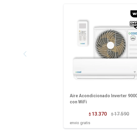
Aire Acondicionado Inverter 900
con WiFi
13.370
17.590
$
$
envio gratis