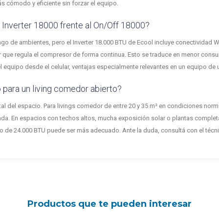
s cómodo y eficiente sin forzar el equipo.
l Inverter 18000 frente al On/Off 18000?
 de ambientes, pero el Inverter 18.000 BTU de Ecool incluye conectividad WiF
er que regula el compresor de forma continua. Esto se traduce en menor consu
el equipo desde el celular, ventajas especialmente relevantes en un equipo de 
 para un living comedor abierto?
tal del espacio. Para livings comedor de entre 20 y 35 m² en condiciones norma
cada. En espacios con techos altos, mucha exposición solar o plantas comple
o de 24.000 BTU puede ser más adecuado. Ante la duda, consultá con el técni
Productos que te pueden interesar