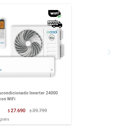
Acondicionado Inverter 24000
con WiFi
27.690
39.799
$
$
gratis