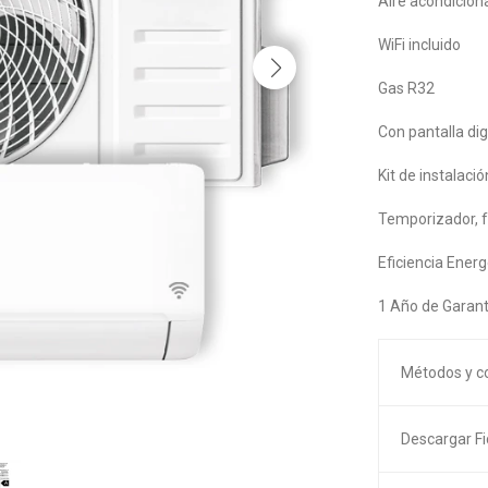
Aire acondicion
WiFi incluido
Gas R32
Con pantalla dig
Kit de instalaci
Temporizador, f
Eficiencia Ener
1 Año de Garant
Métodos y c
Descargar F