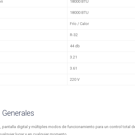
ón
18000 BTU
n
18000 BTU
Frío / Calor
R-32
44 db
3.21
3.61
220 V
s Generales
, pantalla digital y múltiples modos de funcionamiento para un control total d
alquier lugar y en cualquier momento.