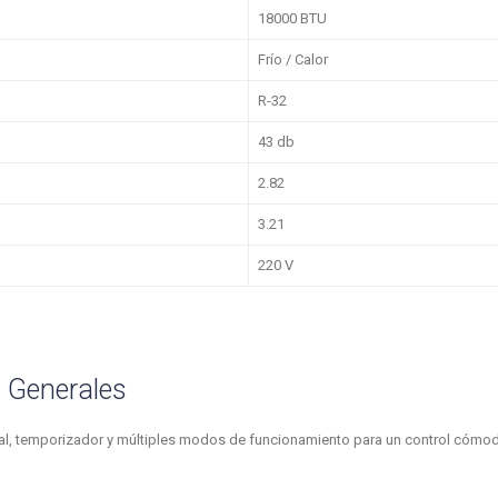
n
18000 BTU
Frío / Calor
R-32
43 db
2.82
3.21
220 V
s Generales
tal, temporizador y múltiples modos de funcionamiento para un control cómo