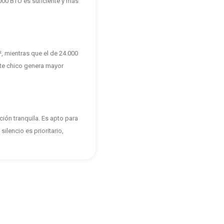
000 BTU es suficiente y más
, mientras que el de 24.000
te chico genera mayor
ión tranquila. Es apto para
ilencio es prioritario,