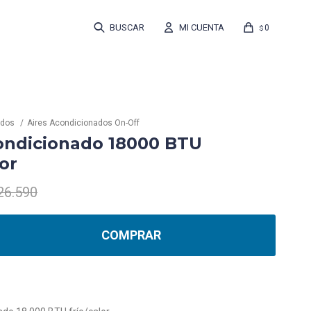
0
$
ados
Aires Acondicionados On-Off
ondicionado 18000 BTU
lor
26.590
COMPRAR