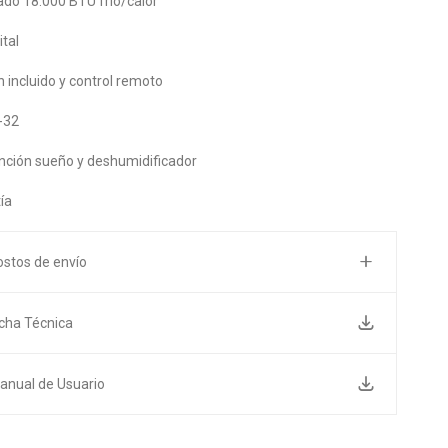
ado 18.000 BTU frío/calor
ital
ón incluido y control remoto
-32
función sueño y deshumidificador
ía
ostos de envío
icha Técnica
anual de Usuario