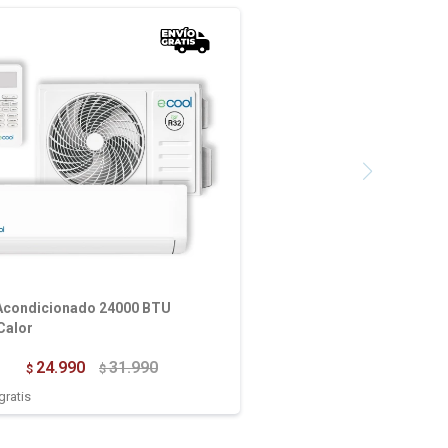
 Acondicionado 24000 BTU
Calor
24.990
31.990
$
$
gratis