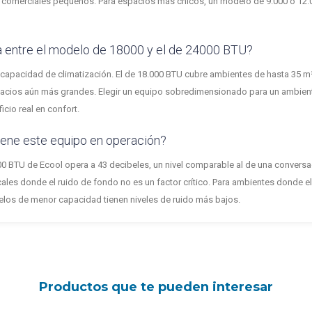
es comerciales pequeños. Para espacios más chicos, un modelo de 9.000 o 12.
ia entre el modelo de 18000 y el de 24000 BTU?
la capacidad de climatización. El de 18.000 BTU cubre ambientes de hasta 35 m²
acios aún más grandes. Elegir un equipo sobredimensionado para un ambien
cio real en confort.
tiene este equipo en operación?
0 BTU de Ecool opera a 43 decibeles, un nivel comparable al de una conversac
ocales donde el ruido de fondo no es un factor crítico. Para ambientes donde el s
los de menor capacidad tienen niveles de ruido más bajos.
Productos que te pueden interesar